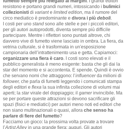
fumetto sempre più relegato ai margini
. I grandi editori
resistono e portano grandi numeri, intossicando i
bulimici
collezionisti
di
variant
e
limited edition
, ma il rumore del
circo mediatico è predominante e
divora i più
deboli
.
I costi per uno
stand
sono alle stelle e per i piccoli editori,
per gli autori autoprodotti, diventa sempre più difficile
partecipare. Mentre i riflettori sono puntati altrove, chi
davvero vive di fumetto viene lasciato in ombra. La fiera, da
vetrina culturale, si è trasformata in un'esposizione
campionaria dell’intrattenimento usa e getta. Capiamoci:
organizzare una fiera è caro
. I costi sono elevati e il
pubblico generalista è meno esigente: basta che gli dai la
star del momento e si accontenta. E spende. Quindi è ovvio
che servano nomi che attraggono: l’
influencer
da milioni di
follower,
che parla di fumetti leggendo i comunicati stampa
degli editori e
flexa
la sua infinita collezione di volumi mai
aperti; la
star
virale del doppiaggio; il
gamer
invincibile. Ma
se per portare queste attrazioni si devono sacrificare gli
spazi (fisici e mediatici) per autori meno noti ed editori che
non siano multinazionali o quasi, allora
che senso ha
parlare di fiere del fumetto
?
Facciamo un gioco: la prossima volta provate a trovare
l’
Artist Alley
in una grande fiera: auguri. Gli autori