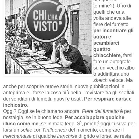
termine?). Uno di
quelli che una
volta andava alle
fiere del fumetto
per incontrare gli
autori e
scambiarci
quattro
chiacchiere
, farsi
fare un autografo
su un vecchio albo
o addirittura uno
sketch
veloce. Ma
anche per scoprire nuove storie, nuove pubblicazioni in
anteprima e - forse la cosa più bella - rovistare tra gli scaffali
dei venditori di fumetti, nuovi e usati.
Per respirare carta e
inchiostro
.
Oggi? Oggi se le chiamano ancora
Fiere del fumetto
è per
nostalgia, se in buona fede.
Per accalappiare qualche
illuso come me
, se in mala fede. Sì, perché oggi ci si va per
farsi un
selfie
con l’
influencer
del momento, comprare il
merchandise
di qualche
franchise
di grido e forse, se resta