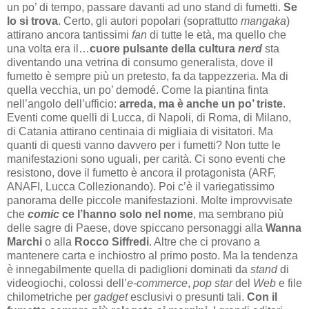
un po’ di tempo, passare davanti ad uno stand di fumetti.
Se
lo si trova
. Certo, gli autori popolari (soprattutto
mangaka
)
attirano ancora tantissimi
fan
di tutte le età, ma quello che
una volta era il…
cuore pulsante della cultura
nerd
sta
diventando una vetrina di consumo generalista, dove il
fumetto è sempre più un pretesto, fa da tappezzeria. Ma di
quella vecchia, un po’ demodé. Come la piantina finta
nell’angolo dell’ufficio:
arreda, ma è anche un po’ triste
.
Eventi come quelli di Lucca, di Napoli, di Roma, di Milano,
di Catania attirano centinaia di migliaia di visitatori. Ma
quanti di questi vanno davvero per i fumetti? Non tutte le
manifestazioni sono uguali, per carità. Ci sono eventi che
resistono, dove il fumetto è ancora il protagonista (ARF,
ANAFI, Lucca Collezionando). Poi c’è il variegatissimo
panorama delle piccole manifestazioni. Molte improvvisate
che
comic
ce l’hanno solo nel nome
, ma sembrano più
delle sagre di Paese, dove spiccano personaggi alla
Wanna
Marchi
o alla
Rocco Siffredi
. Altre che ci provano a
mantenere carta e inchiostro al primo posto. Ma la tendenza
è innegabilmente quella di padiglioni dominati da
stand
di
videogiochi, colossi dell’
e-commerce
,
pop star
del
Web
e file
chilometriche per
gadget
esclusivi o presunti tali.
Con il