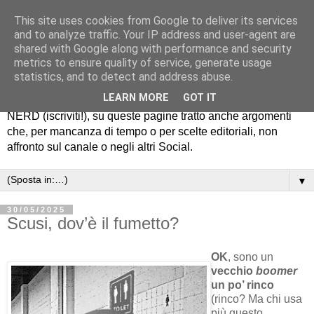
This site uses cookies from Google to deliver its services
Old Fart Nerd
and to analyze traffic. Your IP address and user-agent are
shared with Google along with performance and security
metrics to ensure quality of service, generate usage
Ciao, io sono RoB e su questo Blog scrivo di fumetti, cinema
statistics, and to detect and address abuse.
e serie, cultura Pop e "Social Media Evolution". Oltre a
LEARN MORE
GOT IT
pubblicare i video del mio canale YouTube OLD FART
NERD (iscriviti!), su queste pagine tratto anche argomenti
che, per mancanza di tempo o per scelte editoriali, non
affronto sul canale o negli altri Social.
▼
30/05/2025
Scusi, dov’è il fumetto?
OK
, sono un
vecchio
boomer
un po’ rinco
(rinco? Ma chi usa
più questo