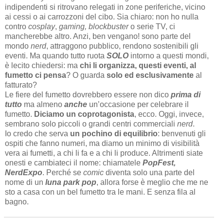
indipendenti si ritrovano relegati in zone periferiche, vicino
ai cessi o ai carrozzoni del cibo. Sia chiaro: non ho nulla
contro
cosplay
,
gaming, blockbuster
o serie TV, ci
mancherebbe altro. Anzi, ben vengano! sono parte del
mondo
nerd
, attraggono pubblico, rendono sostenibili gli
eventi. Ma quando tutto ruota
SOLO
intorno a questi mondi,
è lecito chiedersi: ma
chi li organizza, questi eventi, al
fumetto ci pensa
? O guarda
solo ed esclusivamente
al
fatturato?
Le fiere del fumetto dovrebbero essere non dico
prima di
tutto
ma almeno
anche
un’occasione per celebrare il
fumetto.
Diciamo un coprotagonista
, ecco. Oggi, invece,
sembrano solo piccoli o grandi centri commerciali
nerd
.
Io credo che serva
un pochino di equilibrio
: benvenuti gli
ospiti che fanno numeri, ma diamo un minimo di visibilità
vera ai fumetti, a chi li fa e a chi li produce. Altrimenti siate
onesti e cambiateci il nome: chiamatele
PopFest,
NerdExpo
. Perché se
comic
diventa solo una parte del
nome di un
luna park pop
, allora forse è meglio che me ne
sto a casa con un bel fumetto tra le mani. E senza fila al
bagno.