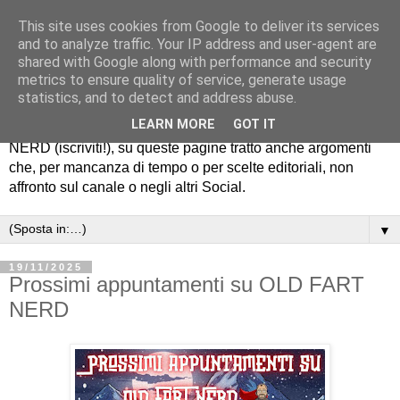
This site uses cookies from Google to deliver its services
Old Fart Nerd
and to analyze traffic. Your IP address and user-agent are
shared with Google along with performance and security
metrics to ensure quality of service, generate usage
Ciao, io sono RoB e su questo Blog scrivo di fumetti, cinema
statistics, and to detect and address abuse.
e serie, cultura Pop e "Social Media Evolution". Oltre a
LEARN MORE
GOT IT
pubblicare i video del mio canale YouTube OLD FART
NERD (iscriviti!), su queste pagine tratto anche argomenti
che, per mancanza di tempo o per scelte editoriali, non
affronto sul canale o negli altri Social.
▼
19/11/2025
Prossimi appuntamenti su OLD FART
NERD