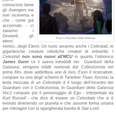
conoscono bene
gli
Avengers
ma
non viceversa e
che - come già
accennato - ci
saranno i
Devianti
, gli
Eson
Guardiani della Galassia
in
eterni
nemici...degli
Eterni
. Un ruolo avranno anche i
Celestiali
, le
gigantesche creature robotiche creatori di entrambi. I
Celestiali
non sono nuovi all'
MCU
in quanto l'istrionico
James Gunn
ce li aveva introdotti nei Guardiani della
Galassia: vengono infatti nominati dal
Collezionista
nel
primo
film
, dove addirittura uno di loro,
Eson il ricercatore
,
compare su uno degli schermi di
Taneleer Tivan
. Ancora, la
testa mozzata di un
Celestiale
è il luogo dell'incontro dei
Guardiani
con il
Collezionista
. In
Guardiani della Galassia
Vol.2
compare poi il personaggio di
Ego
- interpretato da
Kurt Russell
- che dice di essere un
Celestiale
che si è
evoluto divenendo un pianeta e che assume forma umana
per interagire con la sgangherata banda di
Star-Lord
.