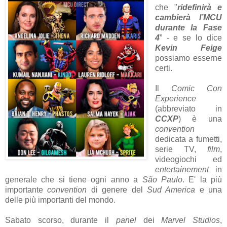
che "
ridefinirà e
cambierà l’MCU
durante la Fase
4
” - e se lo dice
Kevin Feige
possiamo esserne
certi.
Il
Comic Con
Experience
(abbreviato in
CCXP
) è una
convention
dedicata a fumetti,
serie TV,
film
,
videogiochi ed
entertainement
in
generale che si tiene ogni anno a
São Paulo
. E' la più
importante
convention
di genere del
Sud America
e una
delle più importanti del mondo.
Sabato scorso, durante il
panel
dei
Marvel Studios
,