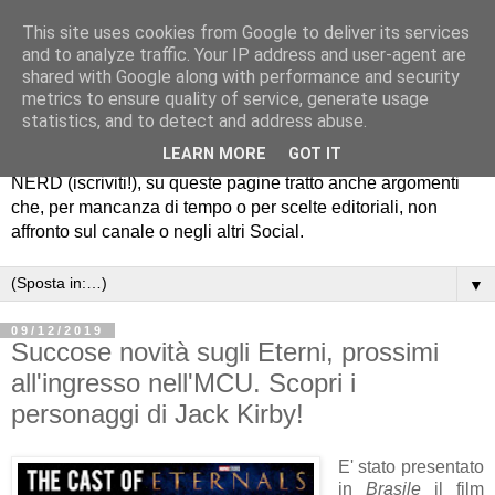
This site uses cookies from Google to deliver its services
Old Fart Nerd
and to analyze traffic. Your IP address and user-agent are
shared with Google along with performance and security
metrics to ensure quality of service, generate usage
Ciao, io sono RoB e su questo Blog scrivo di fumetti, cinema
statistics, and to detect and address abuse.
e serie, cultura Pop e "Social Media Evolution". Oltre a
LEARN MORE
GOT IT
pubblicare i video del mio canale YouTube OLD FART
NERD (iscriviti!), su queste pagine tratto anche argomenti
che, per mancanza di tempo o per scelte editoriali, non
affronto sul canale o negli altri Social.
▼
09/12/2019
Succose novità sugli Eterni, prossimi
all'ingresso nell'MCU. Scopri i
personaggi di Jack Kirby!
E' stato presentato
in
Brasile
il film