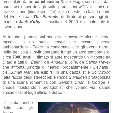
presentato da un
carichissimo
Kevin Feige
, sono stati dati
numerosi nuovi dettagli sulle produzioni
MCU
in corso di
realizzazione (
film
e serie TV) e, tra queste, ha fatto la parte
del leone il
film
The Eternals
, dedicato ai personaggi del
maestro
Jack Kirby
, in uscita nel 2020 e attualmente in
lavorazione.
Ai fortunati partecipanti sono state mostrate alcune scene,
raccolte in un breve
teaser
che mostra diverse
ambientazioni -
Feige
ha confermato che gli eventi narrati
nella pellicola si svilupperanno lungo un arco temporale di
circa
7000 anni
. Il filmato si apre mostrando un incontro tra
Druig
e tutti gli
Eterni
: c'è
Angelina Jolie
, c'è
Salma Hayek
che affronta un’orda di nemici (probabilmente i
Devianti
),
c'è
Kumail Nanjiani
esibirsi in una danza stile
Bollywood
(alla faccia degli stereotipi!) e
Richard Madden
protagonista
di una scena romantica con
Gemma Chan
. Il
footage
si
chiude mostrando i protagonisti che volano via, dando
spazio così al logo ufficiale del
film
.
E' stato anche
detto che gli
Eterni