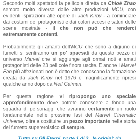
Secondo molti spettatori la pellicola diretta da
Chloé Zhao
sembra molto diversa dalle altre produzioni
MCU
, con
evidenti ispirazioni alle opere di
Jack Kirby
- a cominciare
dai costumi dei protagonisti e dai colori accesi e saturi delle
scene mostrate -
il che non può che renderci
estremamente contenti
.
Probabilmente gli amanti dell'
MCU
che sono a digiuno di
fumetti si sentiranno
un po' spaesati
da questo pezzo di
universo
Marvel
che si aggiunge agli ormai noti e amati
protagonisti delle 23 pellicole finora uscite. E anche i
Marvel
Fan
più affezionati non è detto che conoscano la formazione
creata da
Jack Kirby
nel 1976 e magnificamente ripresi
qualche anno dopo da
Neil Gaiman
.
Per questa ragione
vi ripropongo uno speciale
approfondimento
dove potrete conoscere a fondo una
squadra di personaggi che avranno
certamente
un ruolo
fondamentale nelle prossime fasi del
Marvel Cinematic
Universe
, oltre a costituire un
pezzo importante
nella storia
del fumetto supereroistico
di sempre
.
Tutto su Gli Eterni, parte 1 di 2 - le origini: da